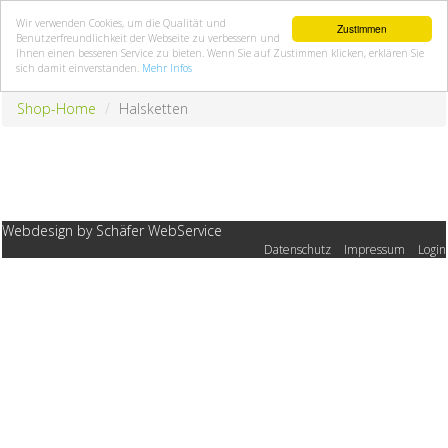
Wir verwenden Cookies, um die Qualität und
Zustimmen
Benutzerfreundlichkeit der Webseite zu verbessern und
Ihnen einen besseren Service zu bieten. Wenn Sie auf Zustimmen klicken, erklären Sie
sich damit einverstanden.
Mehr Infos
Shop-Home
Halsketten
Webdesign by Schäfer WebService
Datenschutz
|
Impressum
|
Login