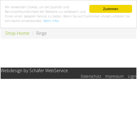
Wir verwenden Cookies, um die Qualität und
Zustimmen
Benutzerfreundlichkeit der Webseite zu verbessern und
Ihnen einen besseren Service zu bieten. Wenn Sie auf Zustimmen klicken, erklären Sie
sich damit einverstanden.
Mehr Infos
Shop-Home
Ringe
Webdesign by Schäfer WebService
Datenschutz
|
Impressum
|
Login