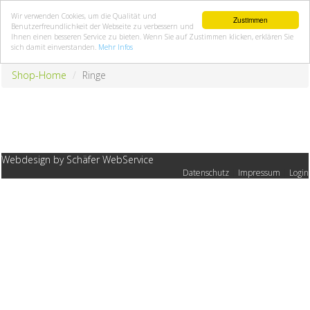
Wir verwenden Cookies, um die Qualität und
Zustimmen
Benutzerfreundlichkeit der Webseite zu verbessern und
Ihnen einen besseren Service zu bieten. Wenn Sie auf Zustimmen klicken, erklären Sie
sich damit einverstanden.
Mehr Infos
Shop-Home
Ringe
Webdesign by Schäfer WebService
Datenschutz
|
Impressum
|
Login