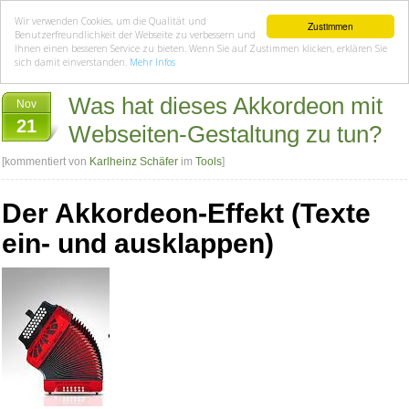
Wir verwenden Cookies, um die Qualität und
Zustimmen
Benutzerfreundlichkeit der Webseite zu verbessern und
Ihnen einen besseren Service zu bieten. Wenn Sie auf Zustimmen klicken, erklären Sie
sich damit einverstanden.
Mehr Infos
Was hat dieses Akkordeon mit
Nov
21
Webseiten-Gestaltung zu tun?
[kommentiert von
Karlheinz Schäfer
im
Tools
]
Der Akkordeon-Effekt (Texte
ein- und ausklappen)